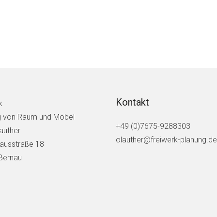
Kontakt
k
g von Raum und Möbel
+49 (0)7675-9288303
Lauther
olauther@freiwerk-planung.de
ausstraße 18
Bernau