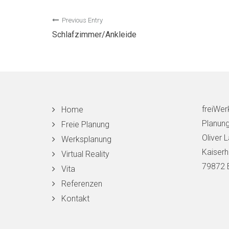
Beitragsnavigation
Previous Entry
Schlafzimmer/Ankleide
freiWer
Home
Planun
Freie Planung
Oliver 
Werksplanung
Kaiserh
Virtual Reality
79872 
Vita
Referenzen
Kontakt