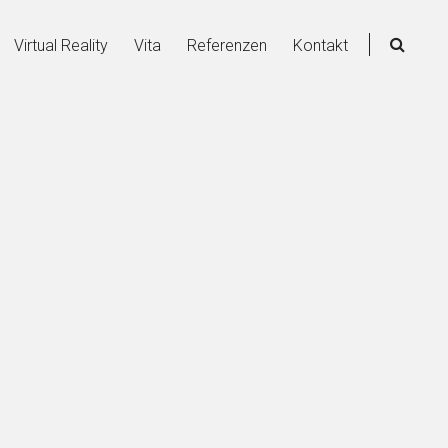
Sear
Virtual Reality
Vita
Referenzen
Kontakt
(The
sear
box
will
be
show
in
a
moda
wind