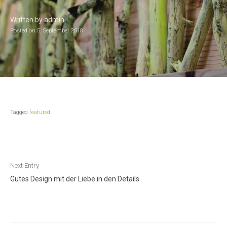
Written by
admin
Posted on
5. September 2018
Tagged
featured
Beitragsnavigation
Next Entry
Gutes Design mit der Liebe in den Details