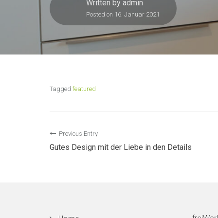
Written by
admin
Posted on
16. Januar 2021
Tagged
featured
Beitragsnavigation
Previous Entry
Gutes Design mit der Liebe in den Details